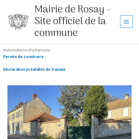
Aller
Mairie de Rosay -
au
contenu
Site officiel de la
commune
Autorisations d’urbanisme
Permis de construire
Déclaration préalable de travaux