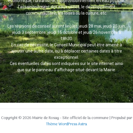
économique, l’urbanisme, l’approvisionnement en eau potable,
l’assainissement des eaux usées, le développement
communautaire, les loisirs ou la culture, etc.
Les réunions de conseil auront lieu les jeudi 28 mai, jeudi 25 juin,
jeudi 3 septembre, jeudi 15 octobre et jeudi 26 novembre à
18h30.
En cas de nécessité, le Conseil Municipal peut être amené à
ajouter une autre date, ou à déplacer certaines dates à titre
exceptionnel.
Ces éventuelles dates sont indiquées sur le site internet ainsi
que sur le panneau d’affichage situé devant la Mairie.
Copyright © 2026 Mairie de Rosay - Site officiel de la commune | Propulsé par
Thème WordPress Astra